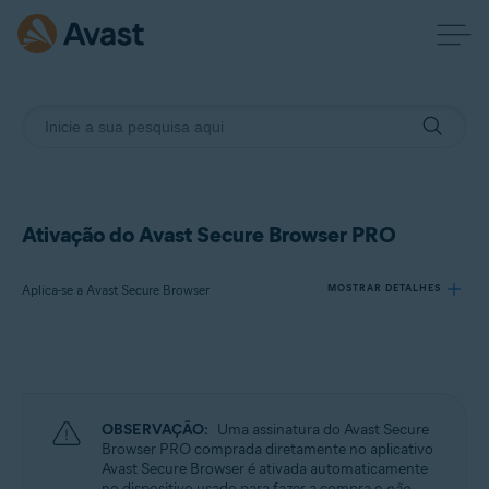
Ativação do Avast Secure Browser PRO
Aplica-se a Avast Secure Browser
MOSTRAR DETALHES
Produtos:
Avast Secure Browser
OBSERVAÇÃO:
Uma assinatura do Avast Secure
Sistemas operacionais:
Browser PRO comprada diretamente no aplicativo
Avast Secure Browser é ativada automaticamente
Windows, macOS, Android e iOS
no dispositivo usado para fazer a compra e
não