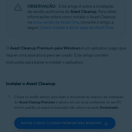
Windows, macOS e Android
OBSERVAÇÃO:
Este artigo é sobre a instalação
da versão autônoma do
Avast Cleanup
. Para obter
informações sobre como instalar o Avast Cleanup
na
nova versão do Avast One
, consulte o artigo a
seguir:
Como instalar e ativar apps do Avast One
.
O
Avast Cleanup Premium para Windows
é um aplicativo pago que
requer uma assinatura para ser usado. Este artigo contém
instruções para baixar e instalar o aplicativo.
Instalar o Avast Cleanup
Clique no botão abaixo para fazer o download do arquivo de instalação
do
Avast Cleanup Premium
e salve-o em um local conhecido no seu PC
(como padrão, os arquivos baixados são salvos na pasta
Downloads
).
BAIXAR O AVAST CLEANUP PREMIUM PARA WINDOWS