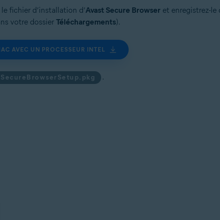
e fichier d’installation d’
Avast Secure Browser
et enregistrez-le
ans votre dossier
Téléchargements
).
AC AVEC UN PROCESSEUR INTEL
.
tSecureBrowserSetup.pkg