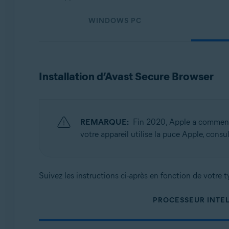
Systèmes d'exploitation:
WINDOWS PC
Windows, macOS, Android et iOS
Installation d’Avast Secure Browser
REMARQUE:
Fin 2020, Apple a commencé
votre appareil utilise la puce Apple, consul
Suivez les instructions ci-après en fonction de votre t
PROCESSEUR INTE