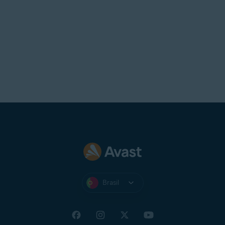
UOL Mail
Virgin
Virginmedia
Internet
Windowslive
Yahoo
Yandex Mail
Zeeland Net
Ziggo Mail
Zoho Mail
Brasil