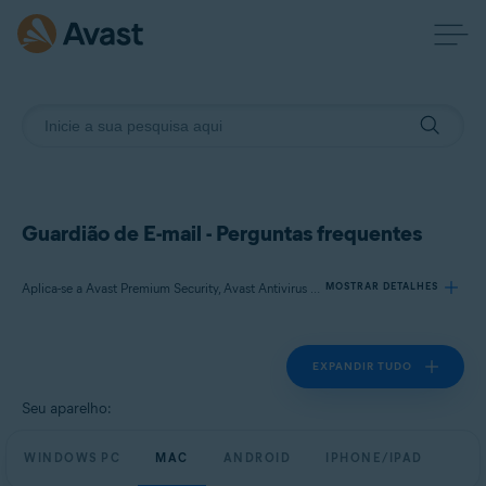
Guardião de E-mail - Perguntas frequentes
Aplica-se a Avast Premium Security, Avast Antivirus Free
MOSTRAR DETALHES
EXPANDIR TUDO
Produtos:
Avast Premium Security
Seu aparelho:
Avast Antivirus Free
WINDOWS PC
MAC
ANDROID
IPHONE/IPAD
Sistemas operacionais: