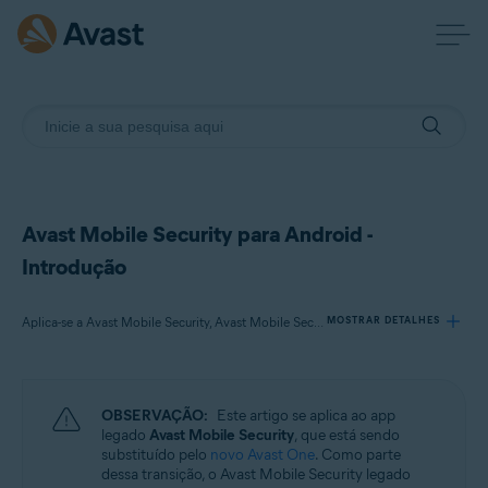
Avast Mobile Security para Android -
Introdução
Aplica-se a Avast Mobile Security, Avast Mobile Security Premium, Avast Mobile Security Ultimate
MOSTRAR DETALHES
Produtos:
OBSERVAÇÃO:
Este artigo se aplica ao app
Avast Mobile Security
legado
Avast Mobile Security
, que está sendo
Avast Mobile Security Premium
substituído pelo
novo Avast One
. Como parte
Avast Mobile Security Ultimate
dessa transição, o Avast Mobile Security legado