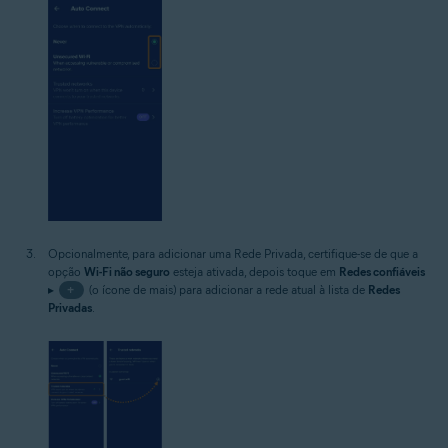
Opcionalmente, para adicionar uma Rede Privada, certifique-se de que a
opção
Wi-Fi não seguro
esteja ativada, depois toque em
Redes confiáveis
▸
+
(o ícone de mais) para adicionar a rede atual à lista de
Redes
Privadas
.