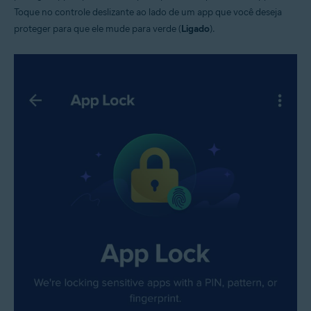
Toque no controle deslizante ao lado de um app que você deseja
proteger para que ele mude para verde (
Ligado
).