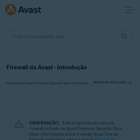
Firewall da Avast - Introdução
Aplica-se a Avast Premium Security para Windows, Avast Free Antivirus para Windows
MOSTRAR DETALHES
Produtos:
Avast Premium Security 24.x para Windows
Avast Free Antivirus 24.x para Windows
OBSERVAÇÃO:
Este artigo trata do recurso
Firewall incluído no Avast Premium Security. Para
Sistemas operacionais:
obter informações sobre a versão Avast One do
Firewall, consulte o artigo a seguir:
Firewall do