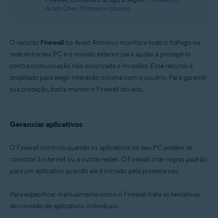
Microsoft Windows 11 Home / Pro / Enterprise / Education
Avast One - Primeiros passos
.
Microsoft Windows 10 Home / Pro / Enterprise / Education - 32 / 64-bit
Microsoft Windows 8.1 / Pro / Enterprise - 32 / 64-bit
Microsoft Windows 8 / Pro / Enterprise - 32 / 64-bit
Microsoft Windows 7 Home Basic/Home
O recurso
Firewall
no Avast Antivirus monitora todo o tráfego na
Premium/Professional/Enterprise/Ultimate - Service Pack 1 com
rede entre seu PC e o mundo exterior para ajudar a protegê-lo
atualização de pacote cumulativo de conveniência, 32/64 bits
contra comunicação não autorizada e invasões. Esse recurso é
projetado para exigir interação mínima com o usuário. Para garantir
sua proteção, basta manter o Firewall ativado.
Gerenciar aplicativos
O Firewall controla quando os aplicativos no seu PC podem se
conectar à internet ou a outras redes. O Firewall criar regras padrão
para um aplicativo quando ele é iniciado pela primeira vez.
Para especificar manualmente como o Firewall trata as tentativas
de conexão de aplicativos individuais: