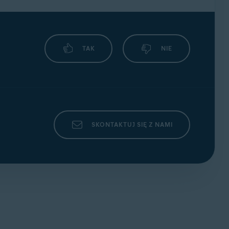
czna
, członek naszego zespołu przejrzy Twoje
TAK
NIE
SKONTAKTUJ SIĘ Z NAMI