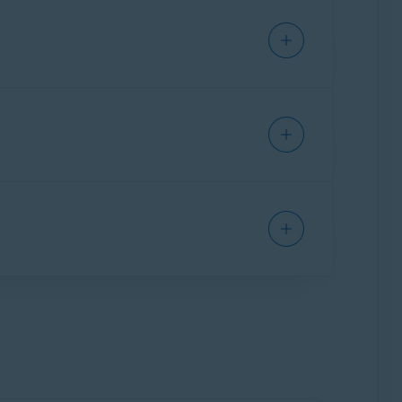
cą techniczną Avast
, korzystając z
 się z odpowiednim artykułem poniżej,
rypcja Avast odnawia się na koniec każdego
ocy, korzystając z poniższych dokładnych
ia, aby upewnić się, że nie zostaniesz
ych metod:
 Avast do końca bieżącego okresu subskrypcji.
ia dla Claro Brazylia.
cję. Postępuj zgodnie z odpowiednim krokiem