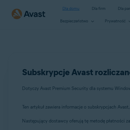
Dla domu
Dla firm
Dla pa
Bezpieczeństwo
Prywatność
Subskrypcje Avast rozlicza
Ten artykuł zawiera informacje o subskrypcjach Avast, 
Produkty:
Następujący dostawcy oferują tę metodę płatności za
Avast Premium Security 21.x dla systemu Windows
Avast Premium Security 15.x dla komputerów Mac