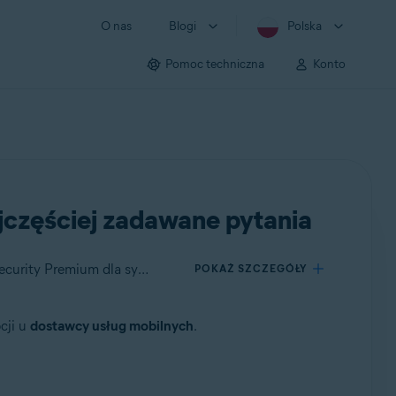
O nas
Blogi
Polska
Pomoc techniczna
Konto
jczęściej zadawane pytania
Dotyczy Avast Premium Security dla systemu Windows, Avast Premium Security dla komputerów Mac, Avast Mobile Security Premium dla systemu Android, Avast Mobile Security Premium dla systemu iOS, Avast Cleanup Premium dla systemu Windows, Avast Cleanup Premium dla komputerów Mac, Avast Cleanup Premium dla systemu Android
POKAŻ SZCZEGÓŁY
cji u
dostawcy usług mobilnych
.