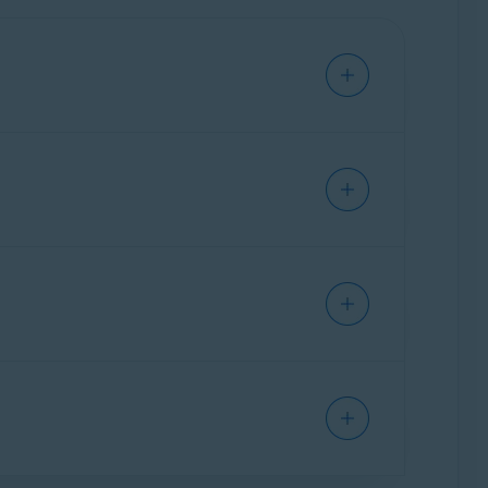
1 urządzeniu
na platformie określonej podczas
vast
i nie otrzymasz kodu aktywacyjnego.
e urządzeń, którą określiłeś podczas zakupu
ymi artykułami:
 produktu i platformy:
1 urządzeniu
na platformie, którą określiłeś
ń)
, możesz korzystać ze swojej subskrypcji na