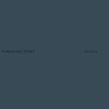
d
POMARAŃCZOWY
TELCEL