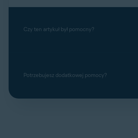
Kliknij
Rozpocznij czat
lub
Prześlij wniose
Czy ten artykuł był pomocny?
Jeśli wybierzesz opcję kontaktu
Czat
, czat ro
zgłoszenie i skontaktuje się z Tobą za pośred
Potrzebujesz dodatkowej pomocy?