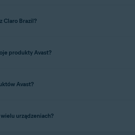
 Claro Brazil?
Avast za pośrednictwem Claro Brazil:
oje produkty Avast?
)
: Możesz zainstalować i aktywować Avast Premium Security na
duktów Avast?
ni aktywować produktów Avast, dopóki nie
zarejestrujesz się w A
 Możesz instalować i aktywować Avast Premium Security na liczbi
skrypcja jest ważna dla systemów Windows, Mac, Android i iOS.
 funkcji zawartych w produktach Avast, zapoznaj się z następując
ast, zapoznaj się z odpowiednimi artykułami poniżej, zależnie od
 wielu urządzeniach?
Android
|
iOS
)
: Możesz zainstalować i aktywować Avast Cleanup Premium na
ity (Wiele urządzeń)
lub
Avast Cleanup Premium (Wiele urządze