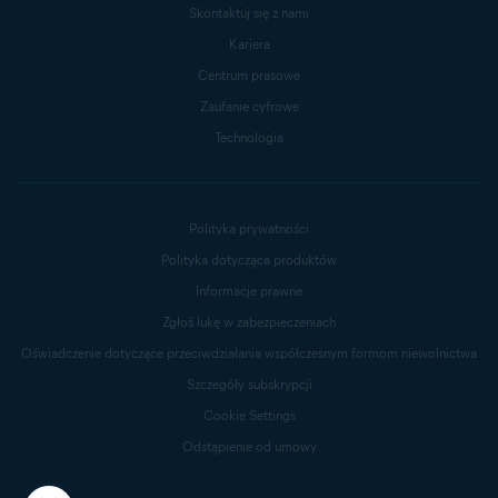
Skontaktuj się z nami
Kariera
Centrum prasowe
Zaufanie cyfrowe
Technologia
Polityka prywatności
Polityka dotycząca produktów
Informacje prawne
Zgłoś lukę w zabezpieczeniach
Oświadczenie dotyczące przeciwdziałania współczesnym formom niewolnictwa
Szczegóły subskrypcji
Cookie Settings
Odstąpienie od umowy