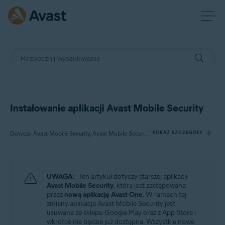
Instalowanie aplikacji Avast Mobile Security
Dotyczy Avast Mobile Security, Avast Mobile Security Premium, Avast Mobile Security Ultimate
POKAŻ SZCZEGÓŁY
Produkty:
UWAGA:
Ten artykuł dotyczy starszej aplikacji
Avast Mobile Security
Avast Mobile Security
, która jest zastępowana
Avast Mobile Security Premium
przez
nową aplikację Avast One
. W ramach tej
Avast Mobile Security Ultimate
zmiany aplikacja Avast Mobile Security jest
usuwana ze sklepu Google Play oraz z App Store i
wkrótce nie będzie już dostępna. Wszystkie nowe
Systemy operacyjne: