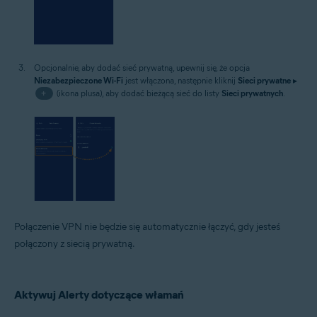
Opcjonalnie, aby dodać sieć prywatną, upewnij się, że opcja
Niezabezpieczone Wi-Fi
jest włączona, następnie kliknij
Sieci prywatne
▸
+
(ikona plusa), aby dodać bieżącą sieć do listy
Sieci prywatnych
.
Połączenie VPN nie będzie się automatycznie łączyć, gdy jesteś
połączony z siecią prywatną.
Aktywuj Alerty dotyczące włamań