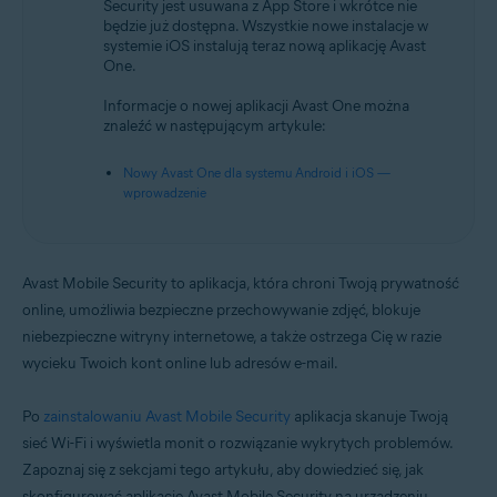
Security jest usuwana z App Store i wkrótce nie
będzie już dostępna. Wszystkie nowe instalacje w
Systemy operacyjne:
systemie iOS instalują teraz nową aplikację Avast
iOS
One.
Informacje o nowej aplikacji Avast One można
znaleźć w następującym artykule:
Nowy Avast One dla systemu Android i iOS —
wprowadzenie
Avast Mobile Security to aplikacja, która chroni Twoją prywatność
online, umożliwia bezpieczne przechowywanie zdjęć, blokuje
niebezpieczne witryny internetowe, a także ostrzega Cię w razie
wycieku Twoich kont online lub adresów e-mail.
Po
zainstalowaniu Avast Mobile Security
aplikacja skanuje Twoją
sieć Wi-Fi i wyświetla monit o rozwiązanie wykrytych problemów.
Zapoznaj się z sekcjami tego artykułu, aby dowiedzieć się, jak
skonfigurować aplikację Avast Mobile Security na urządzeniu