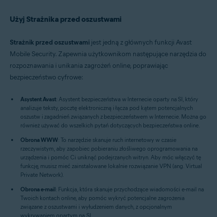
Użyj Strażnika przed oszustwami
Strażnik przed oszustwami
jest jedną z głównych funkcji Avast
Mobile Security. Zapewnia użytkownikom następujące narzędzia do
rozpoznawania i unikania zagrożeń online, poprawiając
bezpieczeństwo cyfrowe:
Asystent Avast
: Asystent bezpieczeństwa w Internecie oparty na SI, który
analizuje teksty, pocztę elektroniczną i łącza pod kątem potencjalnych
oszustw i zagadnień związanych z bezpieczeństwem w Internecie. Można go
również używać do wszelkich pytań dotyczących bezpieczeństwa online.
Obrona WWW
: To narzędzie skanuje ruch internetowy w czasie
rzeczywistym, aby zapobiec pobieraniu złośliwego oprogramowania na
urządzenia i pomóc Ci uniknąć podejrzanych witryn. Aby móc włączyć tę
funkcję, musisz mieć zainstalowane lokalnie rozwiązanie VPN (ang. Virtual
Private Network).
Obrona e-mail
: Funkcja, która skanuje przychodzące wiadomości e-mail na
Twoich kontach online, aby pomóc wykryć potencjalne zagrożenia
związane z oszustwami i wyłudzeniem danych, z opcjonalnym
wykrywaniem opartym na SI.