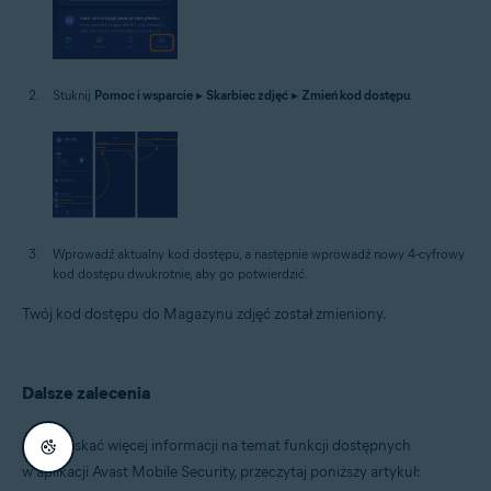
Stuknij
Pomoc i wsparcie
▸
Skarbiec zdjęć
▸
Zmień kod dostępu
.
Wprowadź aktualny kod dostępu, a następnie wprowadź nowy 4-cyfrowy
kod dostępu dwukrotnie, aby go potwierdzić.
Twój kod dostępu do Magazynu zdjęć został zmieniony.
Dalsze zalecenia
Aby uzyskać więcej informacji na temat funkcji dostępnych
w aplikacji Avast Mobile Security, przeczytaj poniższy artykuł: