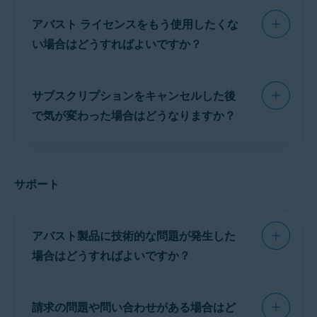
力する方法の詳細については、製品とプラット
アバストライセンスの費用は、Claro Brazil によ
け取る
ウェルカム SMS
に登録フ
コードを受け取れない場合は、この記事の正確
フォームに応じて以下の関連記事をご参照くだ
ォームへのリンクがあります。
アバスト ライセンスをもう使用したくな
って毎月支払われる料金に含まれています。次
な手順に従って
アバスト サポート
にお問い合わ
さい。
回請求日までにキャンセルしない限り、アバス
い場合はどうすればよいですか？
せください
。
ト登録は各登録期間の終了時に更新されます。
アバスト プレミアム セキュリティ
：
Windows
|
Mac
アバストの登録を使用しない場合は、次の請求
|
Android
|
iOS
サブスクリプションをキャンセルした後
日までに
登録をキャンセル
して、請求されない
アバスト クリーンアップ プレミアム
:
Windows
|
ようにする必要があります。これは、Claro
で気が変わった場合はどうなりますか？
Mac
|
Android
Brazil によって提供される他の有料サービスへ
アクティベーションがまだ成功しない場合は、
のアクセスには影響しません。
Claro Brazil によって請求されるアバスト サブ
以下の正確な手順を使用して
アバスト サポート
スクリプションをキャンセルした後、現在のサ
にお問い合わせください。
Claro Brazil によって請求されるアバスト サブ
サポート
ブスクリプション期間が終了するまでは、アバ
スクリプションは、以下のいずれかの方法でキ
スト製品を引き続きご利用いただけます。この
以下のリンクをクリックすると、アバスト テクニ
ャンセルできます。
日付を過ぎると、有料の製品および機能へのア
カル サポート フォームが開きます。
アバスト製品に技術的な問題が発生した
クセス権が失われます。
Claro Brazilの登録を持つ携帯電話で、
1052
に電話
アバストへのお問い合わせ
場合はどうすればよいですか？
してください。これはClaro Brazilのサポート番号で
この日付以降も有料の製品および機能にアクセ
す。
デバイスと製品を選択し、[
次へ
] をクリックしま
す。
スしたい場合は、サブスクリプションを再度ア
アバスト製品を使用して技術的な問題が発生し
以下の関連番号にキーワード
SAIR
を含む SMS
クティベートすることができます。お使いのサ
請求の問題や問い合わせがある場合はど
メッセージを送信してください。
お問い合わせ
の下で、希望する問い合わせオプショ
た場合は、
アバスト サポート
にお問い合わせく