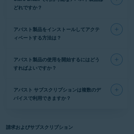
どれですか？
次のアバスト サブスクリプションが現在Claro
アバスト製品をインストールしてアクテ
Brazilで利用可能です。
ィベートする方法は？
アバスト プレミアム セキュリティ サブス
クリプション：
アバスト製品の使用を開始するにはどう
注意:
最初に
アバストに登録
し
すればよいですか？
アバスト プレミアム セキュリティ（シングルデバイ
てアクティベーションコードを
ス）
：購入時に指定したプラットフォーム
受け取らない限り、アバスト製
（Windows、Mac、Android、iOS）で、
1 台のデバ
品をインストールしてアクティ
お使いのアバスト製品に含まれるツールと機能
イス
にアバスト プレミアム セキュリティをインスト
ベートすることはできません。
アバスト サブスクリプションは複数のデ
の詳細については、次の記事を参照してくださ
ールしてアクティベートできます。
い。
バイスで利用できますか？
アバスト プレミアム セキュリティ（マルチデバイ
ス）
：購入時に指定した台数のデバイスにアバスト
アバスト製品のインストール方法については、
プレミアム セキュリティをインストールしてアクテ
アバスト プレミアム セキュリティ：
アバスト プレミアム セキュリティ（マルチデバ
ィベートできます（
3台
または
10台
）。お客様のサ
製品とプラットフォームに応じて以下の関連記
イス）
または
アバスト クリーンアップ プレミア
ブスクリプションは、Windows、Mac、Android、
事をご参照ください。
iOSで有効です。
請求およびサブスクリプション
アバスト プレミアム セキュリティとアバスト アン
ム（マルチデバイス）
サブスクリプションを購
チウイルス Windows 版 - よく寄せられる質問