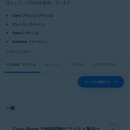
アバスト モバイル セキュリティ プレミアム 2.x iOS 版
法としてこの方法を提供しています。
アバスト クリーンアップ プレミアム 21.x Windows 版
Claro ブラジル (ブラジル)
アバスト クリーンアップ プレミアム 4.x Mac 版
アバスト クリーンアップ プレミアム 5.x Android 版
オレンジ（スペイン）
Telcel (メキシコ)
オペレーティング システム:
Vodafone（スペイン）
サポートされているすべてのオペレーティングシステム
プロバイダー：
CLARO ブラジル
オレンジ
TELCEL
VODAFONE
すべてを展開する
一般
Claro Brazil で利用可能なアバスト製品は