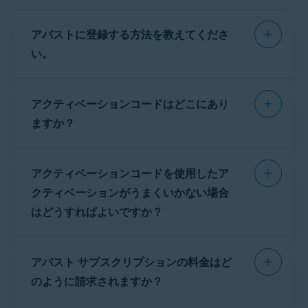
入した場合、複数のデバイスで同時にサブスク
アバスト クリーンアップ プレミアム 登
アバスト プレミアム セキュリティ：
Windows
|
Mac
アバスト モバイル セキュリティ - よく寄せられる質
リプションを使用できます。購入時に指定され
|
Android
|
iOS
録：
問
アバストに登録する方法を教えてくださ
るデバイスの正確な台数は、
3台
または
10台
で
アバスト クリーンアップ プレミアム：
Windows
|
アバスト モバイル セキュリティ Android 版 - はじめ
す。
Mac
|
Android
い。
アバスト クリーンアップ プレミアム（シングルデバ
に
イス）
：アバスト クリーンアップ プレミアムは、購
インストール後、有料製品の機能をアクティベ
アバスト モバイル セキュリティ iOS 版 - はじめに
アバスト プレミアム セキュリティ（シングルデ
入時に指定したプラットフォーム（Windows、
提示された価格と利用規約に同意すると、
登録
ートするには、
アクティベーションコード
を入
Mac、または Android）で
1 台のデバイス
にインス
バイス）
または
アバスト クリーンアップ プレミ
アクティベーションコードはどこにあり
ページ
にリダイレクトされます。登録フォーム
アバスト クリーンアップ プレミアム：
力してください。
アクティベーションコードの
トールしてアクティベートできます。
アム（シングルデバイス）
サブスクリプション
に入力して送信すると、アクティベーションコ
ますか？
入力方法については、製品とプラットフォーム
アバスト クリーンアップ プレミアム（マルチデバイ
を購入した場合、アバスト製品は一度に1台のデ
ードが記載された
メール
と
SMS
の両方が届きま
に応じて以下の関連記事を参照してください。
アバスト クリーンアップ - よく寄せられる質問
ス）
：アバスト クリーンアップ プレミアムは、購入
バイスにのみインストールしてアクティベート
す。
アバストに
時に指定した台数のデバイスにインストールしてア
登録
すると、
メール
と
SMS
でアクテ
アバスト クリーンアップ プレミアム - はじめに
できます。
クティベートできます（
3台
または
10台
）。サブス
アクティベーションコードを使用したア
ィベーションコードが届きます。
アバスト プレミアム セキュリティ：
Windows
|
Mac
クリプションは Windows、Mac、Android で有効で
アクティベーションコードを取得したら、アバ
|
Android
|
iOS
クティベーションがうまくいかない場合
す。
スト製品を
インストールしてアクティベートす
アクティベーションコードをまだ受け取ってい
アバスト クリーンアップ プレミアム：
Windows
|
はどうすればよいですか？
る
準備が整います。
Mac
|
Android
ない場合は、登録フォームを完了していること
を確認してください。アバストに登録した後に
アクティベーションコード
を正しく入力したこ
受け取る
ウェルカム SMS
に登録フォームへのリ
アバスト サブスクリプションの料金はど
とを確認してください（ハイフンを含む）。
注意:
登録フォームを完了する
ンクがあります。
まで、アクティベーションコー
のように請求されますか？
ドを受け取ることはできませ
アバスト製品にアクティベーションコードを入
ん。アバストに登録した後に受
登録フォームを完了してもアクティベーション