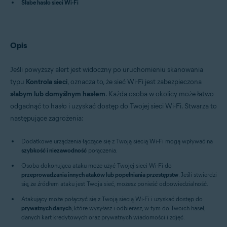
Słabe hasło sieci Wi-Fi
Avast Security 15.x dla komputerów Mac
Systemy operacyjne:
Microsoft Windows 11 Home / Pro / Enterprise / Education
Opis
Microsoft Windows 10 Home / Pro / Enterprise / Education — wersja
32-/64-bitowa
Microsoft Windows 8.x / Pro / Enterprise — wersja 32-/64-bitowa
Jeśli powyższy alert jest widoczny po uruchomieniu skanowania
Microsoft Windows 8 / Pro / Enterprise — wersja 32-/64-bitowa
typu
Kontrola sieci
, oznacza to, że sieć Wi-Fi jest zabezpieczona
Microsoft Windows 7 Home Basic / Home Premium / Professional /
Enterprise / Ultimate — z dodatkiem Service Pack 1 z pakietem
słabym lub domyślnym hasłem
. Każda osoba w okolicy może łatwo
aktualizacji Convenient Rollup, wersja 32-/64-bitowa
odgadnąć to hasło i uzyskać dostęp do Twojej sieci Wi-Fi. Stwarza to
Apple macOS 12.x (Monterey)
następujące zagrożenia:
Apple macOS 11.x (Big Sur)
Apple macOS 10.15.x (Catalina)
Apple macOS 10.14.x (Mojave)
Dodatkowe urządzenia łączące się z Twoją siecią Wi-Fi mogą wpływać na
Apple macOS 10.13.x (High Sierra)
szybkość i niezawodność
połączenia.
Apple macOS 10.12.x (Sierra)
Osoba dokonująca ataku może użyć Twojej sieci Wi-Fi do
Apple Mac OS X 10.11.x (El Capitan)
przeprowadzania innych ataków lub popełniania przestępstw
. Jeśli stwierdzi
się, że źródłem ataku jest Twoja sieć, możesz ponieść odpowiedzialność.
Atakujący może połączyć się z Twoją siecią Wi-Fi i uzyskać dostęp do
prywatnych danych
, które wysyłasz i odbierasz, w tym do Twoich haseł,
danych kart kredytowych oraz prywatnych wiadomości i zdjęć.