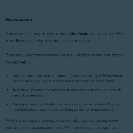
Rozwiązanie
Aby rozwiązać ten problem, utwórz
silne hasło
dla swojej sieci Wi-Fi
oraz dla wszystkich połączonych z nią urządzeń.
Zalecamy utworzenie nowego hasła z uwzględnieniem poniższych
wskazówek:
Hasło powinno zawierać co najmniej 10 znaków, a najlepiej
12 lub więcej
znaków. Im więcej użyjesz znaków, tym bezpieczniejsze będzie hasło.
To hasło nie powinno być używane do uzyskiwania dostępu do żadnych
innych kont ani usług
.
Najbezpieczniejszymi hasłami są frazy, a nie pojedyncze słowa. Wybierz
frazę, którą łatwo zapamiętasz, ale którą nie jest łatwo przewidzieć.
Wybierz markę posiadanego routera, aby uzyskać szczegółowe
instrukcje o zabezpieczeniu sieci Wi-Fi przy użyciu silnego hasła: