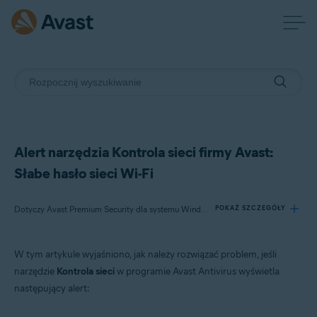
Alert narzędzia Kontrola sieci firmy Avast:
Słabe hasło sieci Wi-Fi
Dotyczy Avast Premium Security dla systemu Windows, Avast Free Antivirus dla systemu Windows, Avast Premium Security dla komputerów Mac, Avast Security dla komputerów Mac
POKAŻ SZCZEGÓŁY
W tym artykule wyjaśniono, jak należy rozwiązać problem, jeśli
Produkty:
narzędzie
Kontrola sieci
w programie Avast Antivirus wyświetla
Avast Premium Security 22.x dla systemu Windows
następujący alert:
Avast Free Antivirus 22.x dla systemu Windows
Avast Premium Security 15.x dla komputerów Mac