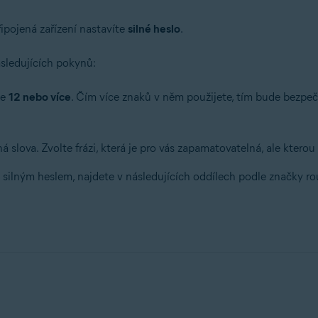
řipojená zařízení nastavíte
silné heslo
.
ásledujících pokynů:
le
12 nebo více
. Čím více znaků v něm použijete, tím bude bezpeč
á slova. Zvolte frázi, která je pro vás zapamatovatelná, ale kter
 silným heslem, najdete v následujících oddílech podle značky ro