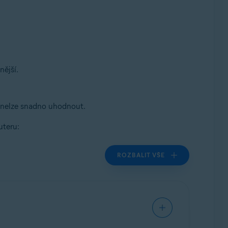
nější.
ou nelze snadno uhodnout.
uteru:
ROZBALIT VŠE