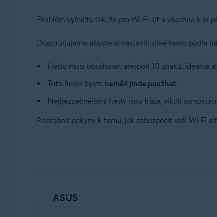
Problém vyřešíte tak, že pro Wi-Fi síť a všechna k ní p
Doporučujeme, abyste si nastavili silné heslo podle n
Heslo musí obsahovat alespoň 10 znaků, ideálně a
Toto heslo byste
neměli jinde používat
.
Nejbezpečnějšími hesly jsou fráze, nikoli samostatn
Podrobné pokyny k tomu, jak zabezpečit vaši Wi-Fi síť
ASUS