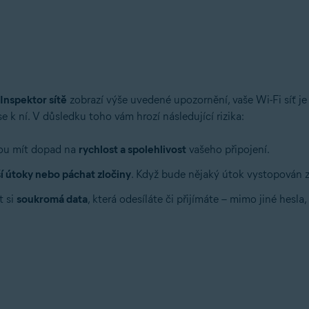
tion
tion – 32/64bitový
Inspektor sítě
zobrazí výše uvedené upozornění, vaše Wi-Fi síť 
ý
e k ní. V důsledku toho vám hrozí následující rizika:
ssional / Enterprise / Ultimate – Service Pack 1 s aktualizací Convenien
mohou mít dopad na
rychlost a spolehlivost
vašeho připojení.
í útoky nebo páchat zločiny
. Když bude nějaký útok vystopován zp
t si
soukromá data
, která odesíláte či přijímáte – mimo jiné hesl