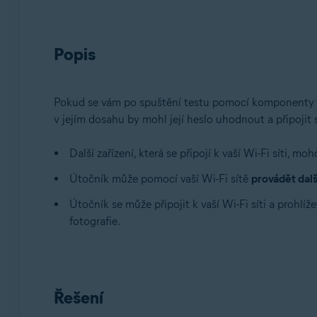
Avast Premium Security 15.x pro Mac
Avast Security 15.x pro Mac
Popis
Operační systémy:
Microsoft Windows 11 Home / Pro / Enterprise / Educa
Microsoft Windows 10 Home / Pro / Enterprise / Educa
Pokud se vám po spuštění testu pomocí komponenty
Microsoft Windows 8.x / Pro / Enterprise – 32/64bitov
v jejím dosahu by mohl její heslo uhodnout a připojit s
Microsoft Windows 8 / Pro / Enterprise – 32/64bitový
Microsoft Windows 7 Home Basic / Home Premium / Profe
Další zařízení, která se připojí k vaší Wi-Fi síti, 
Apple macOS 12.x (Monterey)
Útočník může pomocí vaší Wi-Fi sítě
provádět dalš
Apple macOS 11.x (Big Sur)
Apple macOS 10.15.x (Catalina)
Útočník se může připojit k vaší Wi-Fi síti a prohlíže
Apple macOS 10.14.x (Mojave)
fotografie.
Apple macOS 10.13.x (High Sierra)
Apple macOS 10.12.x (Sierra)
Apple Mac OS X 10.11.x (El Capitan)
Řešení