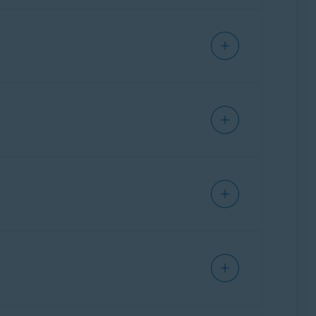
, protože tento výrobce nabízí celou řadu
ud potřebujete další pomoc, kontaktujte
in
, protože tento výrobce nabízí celou
u. Pokud potřebujete další pomoc,
řete stránku pro správu routeru ASUS.
o
, protože tento výrobce nabízí celou řadu
ud potřebujete další pomoc, kontaktujte
tele routeru. Obvykle jím je poskytovatel
ete stránku pro správu routeru Belkin.
nk
, protože tento výrobce nabízí celou
u. Pokud potřebujete další pomoc,