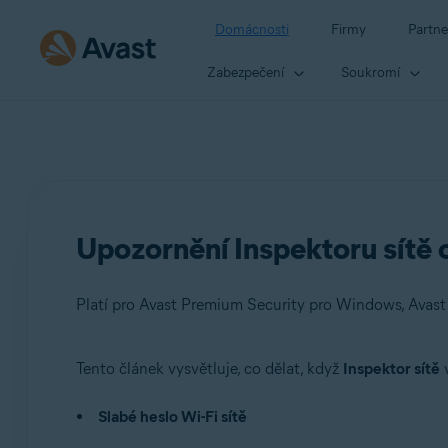
Domácnosti
Firmy
Partne
Zabezpečení
Soukromí
Upozornění Inspektoru sítě o
Platí pro Avast Premium Security pro Windows, Avast
Tento článek vysvětluje, co dělat, když
Inspektor sítě
v
Produkty:
Slabé heslo Wi-Fi sítě
Avast Premium Security 22.x pro Windows
Avast Free Antivirus 22.x pro Windows