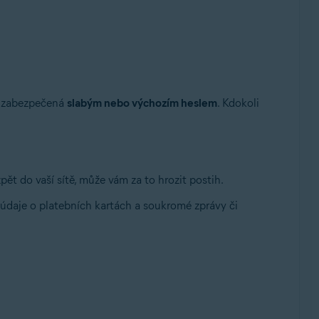
je zabezpečená
slabým nebo výchozím heslem
. Kdokoli
t Rollup Update, 32/64bitový
ět do vaší sítě, může vám za to hrozit postih.
a, údaje o platebních kartách a soukromé zprávy či