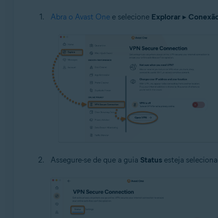
Abra o Avast One
e selecione
Explorar
▸
Conexão
Assegure-se de que a guia
Status
esteja seleciona