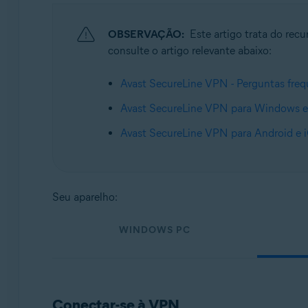
Sistemas operacionais:
Windows, macOS, Android e iOS
OBSERVAÇÃO:
Este artigo trata do re
consulte o artigo relevante abaixo:
Avast SecureLine VPN - Perguntas freq
Avast SecureLine VPN para Windows e
Avast SecureLine VPN para Android e i
Seu aparelho:
WINDOWS PC
Conectar-se à VPN