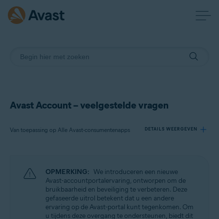
Avast Account – veelgestelde vragen
Van toepassing op Alle Avast-consumentenapps
DETAILS WEERGEVEN
Producten:
OPMERKING:
We introduceren een nieuwe
Alle Avast-consumentenapps
Avast-accountportalervaring, ontworpen om de
bruikbaarheid en beveiliging te verbeteren. Deze
gefaseerde uitrol betekent dat u een andere
Besturingssystemen:
ervaring op de Avast-portal kunt tegenkomen. Om
Alle ondersteunde platforms
u tijdens deze overgang te ondersteunen, biedt dit