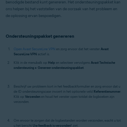
benodigde bestand kunt genereren. Het ondersteuningspakket kan
Mac
ons helpen bij het vaststellen van de oorzaak van het probleem en
de oplossing ervan bespoedigen.
Ondersteuningspakket genereren
Open Avast SecureLine VPN
en zorg ervoor dat het venster
Avast
SecureLine VPN
actief is.
Klik in de menubalk op
Help
en selecteer vervolgens
Avast Technische
ondersteuning
▸
Genereer ondersteuningspakket
.
Beschrijf uw probleem kort in het feedbackformulier en zorg ervoor dat u
de ID ondersteuningscase invoert in het optionele veld
Referentienummer
.
Klik op
Verzenden
en houd het venster open totdat de logboeken zijn
verzonden.
Om ervoor te zorgen dat de logbestanden worden verzonden, wacht u tot
u het bericht
Uw feedback is verzonden!
ziet.