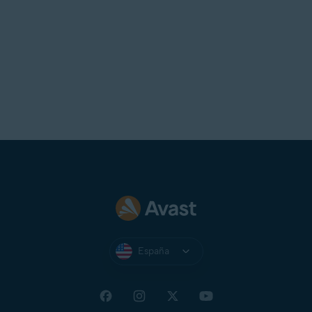
CONSEJO:
Si pierdes el PIN y
deseas seguir utilizando Avast
Secure Browser, puedes
desinstalar
la aplicación del
dispositivo y luego
volver a
instalarla
.
España