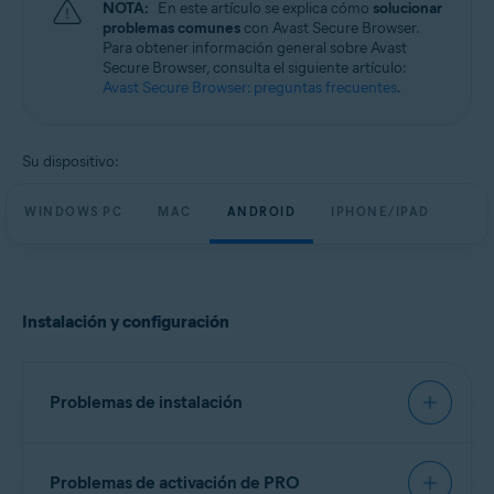
NOTA:
En este artículo se explica cómo
solucionar
Windows, macOS, Android y iOS
problemas comunes
con Avast Secure Browser.
Para obtener información general sobre Avast
Secure Browser, consulta el siguiente artículo:
Avast Secure Browser: preguntas frecuentes
.
Su dispositivo:
WINDOWS PC
MAC
ANDROID
IPHONE/IPAD
Instalación y configuración
Problemas de instalación
Te recomendamos que uses los pasos exactos del
Problemas de activación de PRO
siguiente artículo para intentar instalar Avast