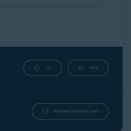
rittanbieter-Erweiterung namens
I don't care
 Sie Cookies auf dieser Seite. Wir empfehlen
gruppe eine
Synchronisierungs-Passphrase
u können, müssen Sie die Passphrase auf
ählen Sie
Passphrase eingeben
. Geben Sie
uf
Senden
.
JA
NEIN
KONTAKTIEREN SIE UNS