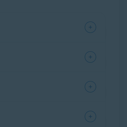
r Fehlerbehebung:
ann
neu zu installieren
.
ne-Konten verursachen können. Wenn Sie
er heruntergeladen werden kann
.
onto
angemeldet sind und sich dann später
m Avast-Konto abläuft. Um Avast Sync wieder