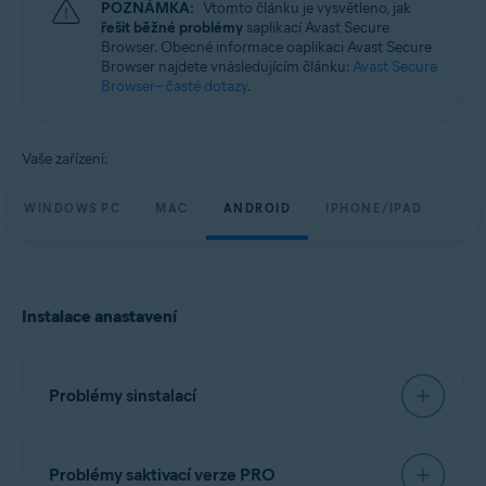
POZNÁMKA:
Vtomto článku je vysvětleno, jak
Windows, macOS, Android a iOS
řešit běžné problémy
saplikací Avast Secure
Browser. Obecné informace oaplikaci Avast Secure
Browser najdete vnásledujícím článku:
Avast Secure
Browser– časté dotazy
.
Vaše zařízení:
WINDOWS PC
MAC
ANDROID
IPHONE/IPAD
Instalace anastavení
Problémy sinstalací
Doporučujeme, abyste Avast Secure Browser
Problémy saktivací verze PRO
nainstalovali přesně podle kroků uvedených