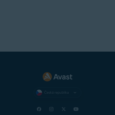
či ztratíte abudete chtít Avast
Secure Browser dále používat,
můžete tuto aplikaci ze zařízení
odinstalovat
apak ji tam
znovu
nainstalovat
.
Česká republika