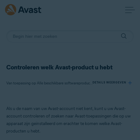
Controleren welk Avast-product u hebt
Van toepassing op Alle beschikbare softwareproducten van Avast
DETAILS WEERGEVEN
Producten:
Als u de naam van uw Avast-account niet kent, kunt u uw Avast-
Alle beschikbare softwareproducten van Avast
account controleren of zoeken naar Avast-toepassingen die op uw
apparaat zijn geïnstalleerd om erachter te komen welke Avast-
Besturingssystemen:
producten u hebt.
Alle ondersteunde besturingssystemen