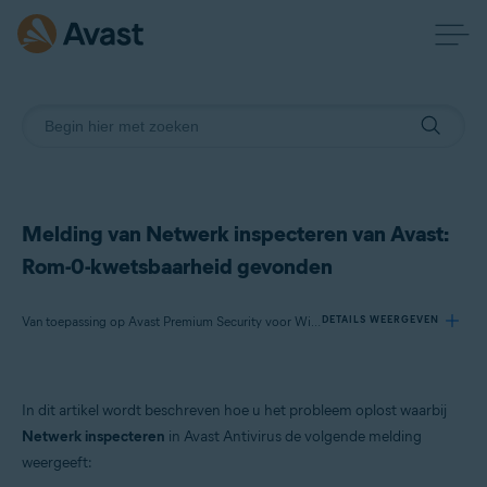
Melding van Netwerk inspecteren van Avast:
Rom-0-kwetsbaarheid gevonden
Van toepassing op Avast Premium Security voor Windows, Avast Free Antivirus voor Windows, Avast Premium Security voor Mac, Avast Security voor Mac
DETAILS WEERGEVEN
Producten:
In dit artikel wordt beschreven hoe u het probleem oplost waarbij
Avast Premium Security 22.x voor Windows
Netwerk inspecteren
in Avast Antivirus de volgende melding
Avast Free Antivirus 22.x voor Windows
weergeeft:
Avast Premium Security 15.x voor Mac