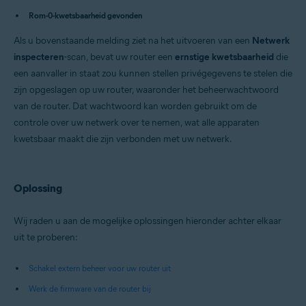
Avast Security 15.x voor Mac
Rom-0-kwetsbaarheid gevonden
Besturingssystemen:
Als u bovenstaande melding ziet na het uitvoeren van een
Netwerk
Microsoft Windows 11 Home / Pro / Enterprise / Education
inspecteren
-scan, bevat uw router een
ernstige kwetsbaarheid
die
Microsoft Windows 10 Home / Pro / Enterprise / Education – 32-/64-bits
een aanvaller in staat zou kunnen stellen privégegevens te stelen die
Microsoft Windows 8.x / Pro / Enterprise – 32-/64-bits
Microsoft Windows 8 / Pro / Enterprise – 32-/64-bits
zijn opgeslagen op uw router, waaronder het beheerwachtwoord
Microsoft Windows 7 Home Basic / Home Premium / Professional /
van de router. Dat wachtwoord kan worden gebruikt om de
Enterprise / Ultimate – Service Pack 1 met Convenient Rollup Update, 32
controle over uw netwerk over te nemen, wat alle apparaten
/ 64-bit
Apple macOS 12.x (Monterey)
kwetsbaar maakt die zijn verbonden met uw netwerk.
Apple macOS 11.x (Big Sur)
Apple macOS 10.15.x (Catalina)
Apple macOS 10.14.x (Mojave)
Apple macOS 10.13.x (High Sierra)
Oplossing
Apple macOS 10.12.x (Sierra)
Apple Mac OS X 10.11.x (El Capitan)
Wij raden u aan de mogelijke oplossingen hieronder achter elkaar
uit te proberen:
Schakel extern beheer voor uw router uit
Werk de firmware van de router bij