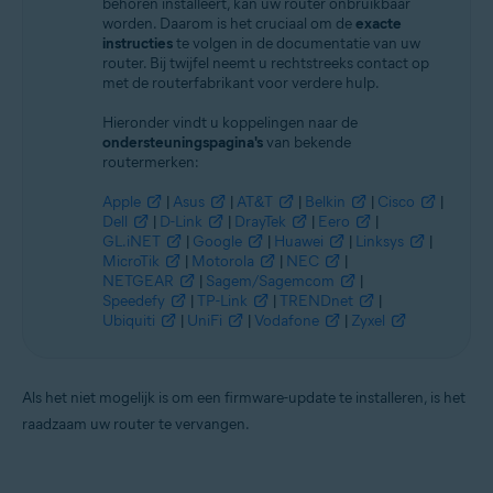
behoren installeert, kan uw router onbruikbaar
worden. Daarom is het cruciaal om de
exacte
instructies
te volgen in de documentatie van uw
router. Bij twijfel neemt u rechtstreeks contact op
met de routerfabrikant voor verdere hulp.
Hieronder vindt u koppelingen naar de
ondersteuningspagina's
van bekende
routermerken:
Apple
|
Asus
|
AT&T
|
Belkin
|
Cisco
|
Dell
|
D-Link
|
DrayTek
|
Eero
|
GL.iNET
|
Google
|
Huawei
|
Linksys
|
MicroTik
|
Motorola
|
NEC
|
NETGEAR
|
Sagem/Sagemcom
|
Speedefy
|
TP-Link
|
TRENDnet
|
Ubiquiti
|
UniFi
|
Vodafone
|
Zyxel
Als het niet mogelijk is om een firmware-update te installeren, is het
raadzaam uw router te vervangen.