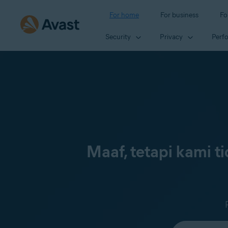
For home
For business
Fo
Security
Privacy
Perf
Maaf, tetapi kami 
Select