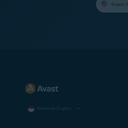
your
language:
Worldwide (English)