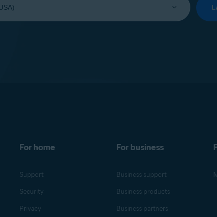
L
For home
For business
F
Support
Business support
M
Security
Business products
Privacy
Business partners