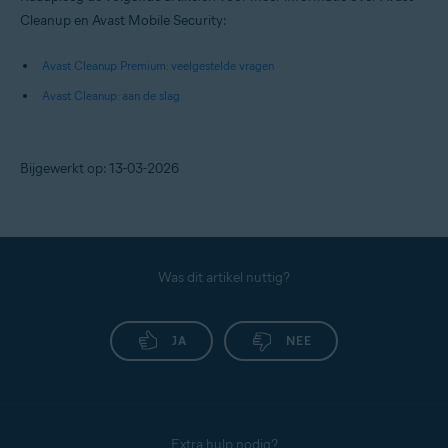
Cleanup en Avast Mobile Security:
Avast Cleanup Premium: veelgestelde vragen
Avast Cleanup: aan de slag
Bijgewerkt op: 13-03-2026
Was dit artikel nuttig?
JA
NEE
Extra hulp nodig?