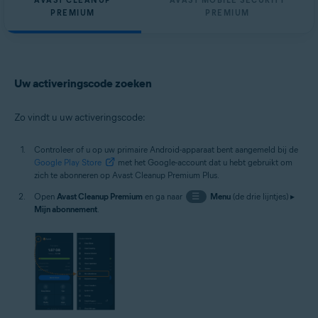
AVAST CLEANUP
AVAST MOBILE SECURITY
PREMIUM
PREMIUM
Uw activeringscode zoeken
Zo vindt u uw activeringscode:
Controleer of u op uw primaire Android-apparaat bent aangemeld bij de
Google Play Store
met het Google-account dat u hebt gebruikt om
zich te abonneren op Avast Cleanup Premium Plus.
Open
Avast Cleanup Premium
en ga naar
☰
Menu
(de drie lijntjes) ▸
Mijn abonnement
.