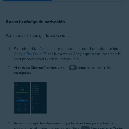
Busca tu código de activación
Para buscar tu código de activación:
En tu dispositivo Android principal, asegúrate de haber iniciado sesión en
Google Play Store
con la cuenta de Google que has utilizado para la
suscripción de Avast Cleanup Premium Plus.
Abre
Avast Cleanup Premium
y ve al
☰
menú
(tres rayas) ▸
Mi
suscripción
.
Anota tu código de activación porque lo necesitarás para activar la
aplicación en el dispositivo secundario. Toca
⋮
(tres puntos) ▸
Copiar