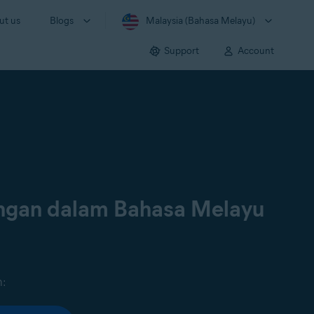
ut us
Blogs
Malaysia (Bahasa Melayu)
Support
Account
ongan dalam Bahasa Melayu
n: