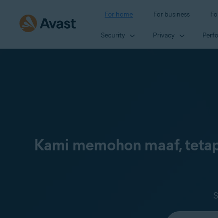
For home
For business
Fo
Security
Privacy
Perf
Kami memohon maaf, tetap
S
Select