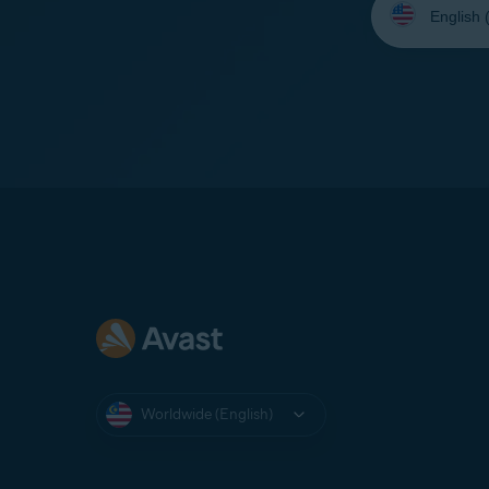
your
language:
Worldwide (English)