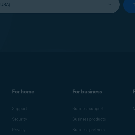
For home
For business
F
Support
Business support
M
Security
Business products
Privacy
Business partners