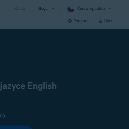
O nás
Blogy
Česká republika
Podpora
Účet
jazyce English
ků: