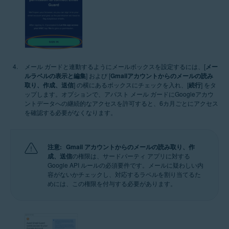
メール ガードと連動するようにメールボックスを設定するには、[
メー
ルラベルの表示と編集
] および [
Gmailアカウントからのメールの読み
取り、作成、送信
] の横にあるボックスにチェックを入れ、[
続行
] をタ
ップします。オプションで、アバスト メール ガードにGoogleアカウ
ントデータへの継続的なアクセスを許可すると、6カ月ごとにアクセス
を確認する必要がなくなります。
注意:
Gmail アカウントからのメールの読み取り、作
成、送信
の権限は、サードパーティ アプリに対する
Google API ルールの必須要件です。メールに疑わしい内
容がないかチェックし、対応するラベルを割り当てるた
めには、この権限を付与する必要があります。