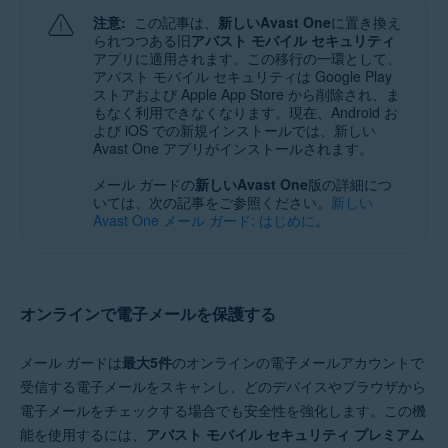
Windows、MacOS、Android、iOS
注意:
この記事は、
新しいAvast One
に置き換え
られつつある旧
アバスト モバイル セキュリティ
アプリに適用されます。この移行の一環として、
アバスト モバイル セキュリティは Google Play
ストアおよび Apple App Store から削除され、ま
もなく利用できなくなります。現在、Android お
よび iOS での新規インストールでは、新しい
Avast One アプリがインストールされます。
メール ガードの
新しいAvast One
版の詳細につ
いては、次の記事をご参照ください。
新しい
Avast One メール ガード: はじめに
。
オンラインで電子メールを保護する
メール ガードは
最大5件
のオンラインの電子メールアカウントで
受信する電子メールをスキャンし、どのデバイスやブラウザから
電子メールをチェックする場合でも安全性を強化します。この機
能を使用するには、
アバスト モバイル セキュリティ プレミアム