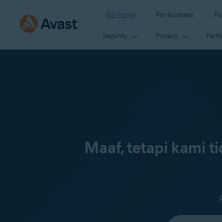
For home
For business
Fo
Security
Privacy
Perf
Maaf, tetapi kami 
Select