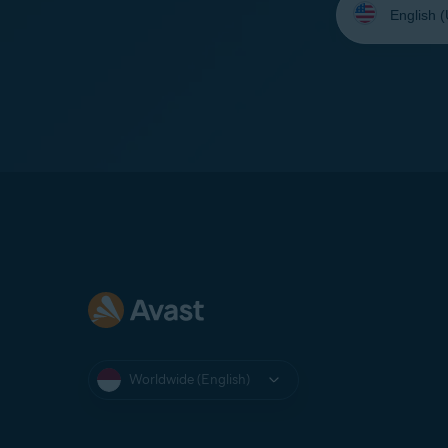
your
language:
Worldwide (English)