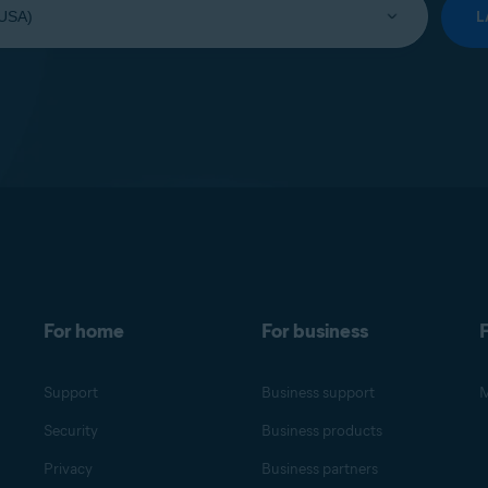
L
For home
For business
F
Support
Business support
M
Security
Business products
Privacy
Business partners