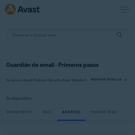
Guardián de email - Primeros pasos
Se aplica a Avast Premium Security, Avast Mobile Security Premium
MOSTRAR DETALLES
Su dispositivo:
Productos:
Avast Premium Security
WINDOWS PC
MAC
ANDROID
IPHONE/IPAD
Avast Mobile Security Premium
Sistemas operativos: