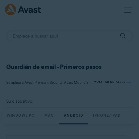
Guardián de email - Primeros pasos
Se aplica a Avast Premium Security, Avast Mobile Security Premium
MOSTRAR DETALLES
Su dispositivo:
Productos:
Avast Premium Security
WINDOWS PC
MAC
ANDROID
IPHONE/IPAD
Avast Mobile Security Premium
Sistemas operativos: