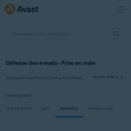
Défense des e-mails - Prise en main
S’applique à Avast Premium Security, Avast Mobile Security Premium
PLUS DE DÉTAILS
Votre appareil:
Produits:
Avast Premium Security
WINDOWS PC
MAC
ANDROID
IPHONE/IPAD
Avast Mobile Security Premium
Systèmes d'exploitation: