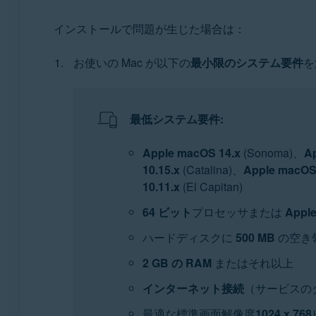
インストールで問題が生じた場合は：
お使いの Mac が以下の
最小限のシステム要件
を
最低システム要件:
Apple macOS 14.x
(Sonoma)、
A
10.15.x
(Catalina)、
Apple macOS 
10.11.x
(El Capitan)
64 ビット
プロセッサまたは
App
ハードディスクに
500 MB
の空き
2 GB の RAM
またはそれ以上
インターネット接続
（サービスの
最適な標準画面解像度
1024 x 768