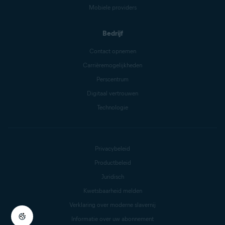
Mobiele providers
Bedrijf
Contact opnemen
Carrièremogelijkheden
Perscentrum
Digitaal vertrouwen
Technologie
Privacybeleid
Productbeleid
Juridisch
Kwetsbaarheid melden
Verklaring over moderne slavernij
Informatie over uw abonnement