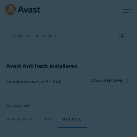
Avast AntiTrack installeren
Van toepassing op Avast AntiTrack
DETAILS WEERGEVEN
Producten:
Uw apparaat:
Avast AntiTrack
WINDOWS PC
MAC
ANDROID
Besturingssystemen:
Windows, macOS en Android