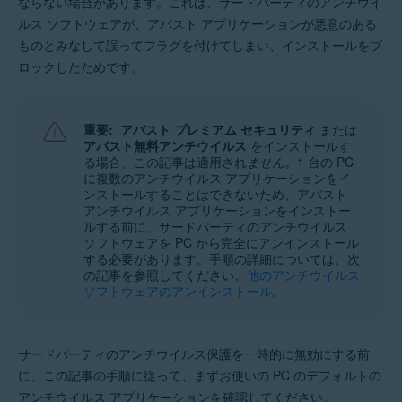
ならない場合があります。これは、サードパーティのアンチウイ
アバスト クリーンアップ プレミアム 22.x Windows 版
アバスト ドライバ アップデーター 22 x Windows 版
ルス ソフトウェアが、アバスト アプリケーションが悪意のある
アバスト バッテリー セーバー 22.x Windows 版
ものとみなして誤ってフラグを付けてしまい、インストールをブ
ロックしたためです。
オペレーティング システム:
Microsoft Windows 11 Home / Pro / Enterprise / Education
Microsoft Windows 10 Home / Pro / Enterprise / Education - 32 / 64 ビッ
重要:
アバスト プレミアム セキュリティ
または
ト
アバスト無料アンチウイルス
をインストールす
Microsoft Windows 8.1 / Pro / Enterprise - 32 / 64 ビット
る場合、この記事は適用され
ません
。1 台の PC
Microsoft Windows 8 / Pro / Enterprise - 32 / 64 ビット
に複数のアンチウイルス アプリケーションをイ
Microsoft Windows 7 Home Basic / Home Premium / Professional /
ンストールすることはできないため、アバスト
Enterprise / Ultimate - Service Pack 2、32 / 64 ビット
アンチウイルス アプリケーションをインストー
ルする前に、サードパーティのアンチウイルス
ソフトウェアを PC から完全にアンインストール
する必要があります。手順の詳細については、次
の記事を参照してください。
他のアンチウイルス
ソフトウェアのアンインストール
。
サードパーティのアンチウイルス保護を一時的に無効にする前
に、この記事の手順に従って、まずお使いの PC のデフォルトの
アンチウイルス アプリケーションを確認してください。