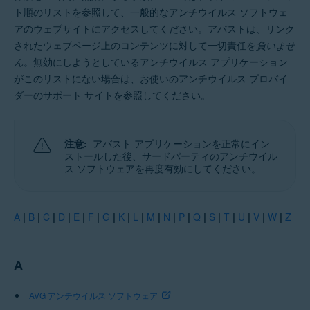
ト順のリストを参照して、一般的なアンチウイルス ソフトウェ
アのウェブサイトにアクセスしてください。アバストは、リンク
されたウェブページ上のコンテンツに対して一切責任を
負いませ
ん
。無効にしようとしているアンチウイルス アプリケーション
がこのリストにない場合は、お使いのアンチウイルス プロバイ
ダーのサポート サイトを参照してください。
注意:
アバスト アプリケーションを正常にイン
ストールした後、サードパーティのアンチウイル
ス ソフトウェアを再度有効にしてください。
A
|
B
|
C
|
D
|
E
|
F
|
G
|
K
|
L
|
M
|
N
|
P
|
Q
|
S
|
T
|
U
|
V
|
W
|
Z
A
AVG アンチウイルス ソフトウェア