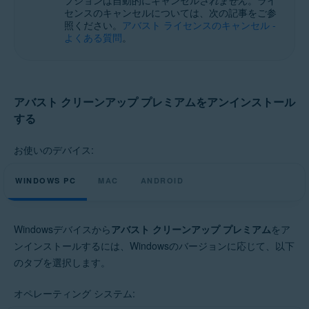
プションは自動的にキャンセル
されません
。ライ
Microsoft Windows 10 Home / Pro / Enterprise / Education - 32 / 64 ビッ
センスのキャンセルについては、次の記事をご参
ト
照ください。
アバスト ライセンスのキャンセル -
Microsoft Windows 8.1 / Pro / Enterprise - 32 / 64 ビット
よくある質問
。
Microsoft Windows 8 / Pro / Enterprise - 32 / 64 ビット
Microsoft Windows 7 Home Basic / Home Premium / Professional /
Enterprise / Ultimate - Service Pack 1、32 / 64 ビット
Apple macOS 14.x (Sonoma)
アバスト クリーンアップ プレミアムをアンインストール
Apple macOS 13.x（Ventura）
する
Apple macOS 12.x（Monterey）
Apple macOS 11.x（Big Sur）
Apple macOS 10.15.x（Catalina）
お使いのデバイス:
Apple macOS 10.14.x（Mojave）
Apple macOS 10.13.x（High Sierra）
WINDOWS PC
MAC
ANDROID
Apple macOS 10.12.x（Sierra）
オペレーティング システム:
Windowsデバイスから
アバスト クリーンアップ プレミアム
をア
Google Android 9.0（Pie、API 28）以降
ンインストールするには、Windowsのバージョンに応じて、以下
のタブを選択します。
オペレーティング システム: