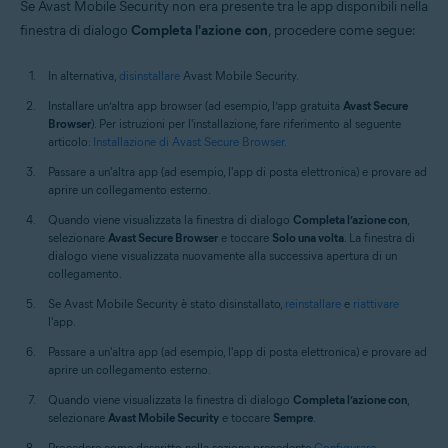
Se Avast Mobile Security non era presente tra le app disponibili nella
finestra di dialogo
Completa l'azione con
, procedere come segue:
In alternativa,
disinstallare
Avast Mobile Security.
Installare un’altra app browser (ad esempio, l’app gratuita
Avast Secure
Browser
). Per istruzioni per l'installazione, fare riferimento al seguente
articolo:
Installazione di Avast Secure Browser
.
Passare a un'altra app (ad esempio, l'app di posta elettronica) e provare ad
aprire un collegamento esterno.
Quando viene visualizzata la finestra di dialogo
Completa l’azione con
,
selezionare
Avast Secure Browser
e toccare
Solo una volta
. La finestra di
dialogo viene visualizzata nuovamente alla successiva apertura di un
collegamento.
Se Avast Mobile Security è stato disinstallato,
reinstallare
e
riattivare
l'app.
Passare a un'altra app (ad esempio, l'app di posta elettronica) e provare ad
aprire un collegamento esterno.
Quando viene visualizzata la finestra di dialogo
Completa l’azione con
,
selezionare
Avast Mobile Security
e toccare
Sempre
.
Procedere come descritto nella sezione precedente
Configurare