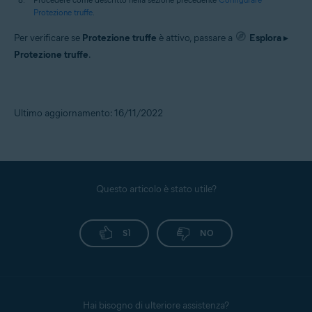
Protezione truffe
.
Per verificare se
Protezione truffe
è attivo, passare a
Esplora
▸
Protezione truffe
.
Ultimo aggiornamento: 16/11/2022
Questo articolo è stato utile?
SÌ
NO
Hai bisogno di ulteriore assistenza?