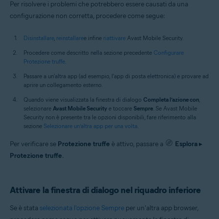
Per risolvere i problemi che potrebbero essere causati da una
configurazione non corretta, procedere come segue:
Disinstallare
,
reinstallare
e infine
riattivare
Avast Mobile Security.
Procedere come descritto nella sezione precedente
Configurare
Protezione truffe
.
Passare a un'altra app (ad esempio, l'app di posta elettronica) e provare ad
aprire un collegamento esterno.
Quando viene visualizzata la finestra di dialogo
Completa l’azione con
,
selezionare
Avast Mobile Security
e toccare
Sempre
. Se Avast Mobile
Security non è presente tra le opzioni disponibili, fare riferimento alla
sezione
Selezionare un’altra app per una volta
.
Per verificare se
Protezione truffe
è attivo, passare a
Esplora
▸
Protezione truffe
.
Attivare la finestra di dialogo nel riquadro inferiore
Se è stata
selezionata l'opzione Sempre
per un'altra app browser,