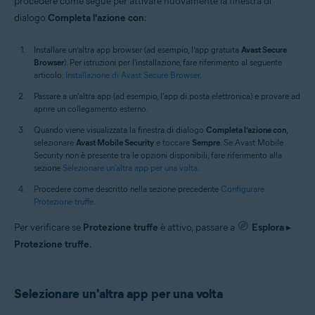
procedere come segue per attivare nuovamente la finestra di
dialogo
Completa l'azione con
:
Installare un’altra app browser (ad esempio, l’app gratuita
Avast Secure
Browser
). Per istruzioni per l'installazione, fare riferimento al seguente
articolo:
Installazione di Avast Secure Browser
.
Passare a un'altra app (ad esempio, l'app di posta elettronica) e provare ad
aprire un collegamento esterno.
Quando viene visualizzata la finestra di dialogo
Completa l’azione con
,
selezionare
Avast Mobile Security
e toccare
Sempre
. Se Avast Mobile
Security non è presente tra le opzioni disponibili, fare riferimento alla
sezione
Selezionare un'altra app per una volta
.
Procedere come descritto nella sezione precedente
Configurare
Protezione truffe
.
Per verificare se
Protezione truffe
è attivo, passare a
Esplora
▸
Protezione truffe
.
Selezionare un'altra app per una volta