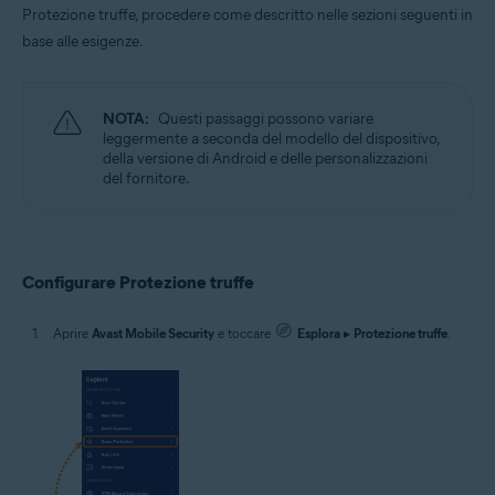
Protezione truffe, procedere come descritto nelle sezioni seguenti in
Sistemi operativi:
base alle esigenze.
Google Android 9.0 (Pie, API 28) o versione successiva
NOTA:
Questi passaggi possono variare
leggermente a seconda del modello del dispositivo,
della versione di Android e delle personalizzazioni
del fornitore.
Configurare Protezione truffe
Aprire
Avast Mobile Security
e toccare
Esplora
▸
Protezione truffe
.