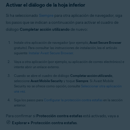
Activar el diálogo de la hoja inferior
Si ha seleccionado
Siempre
para otra aplicación de navegador, siga
los pasos que se indican a continuación para activar el cuadro de
diálogo
Completar acción utilizando
de nuevo:
Instale otra aplicación de navegador (por ejemplo,
Avast Secure Browser
gratuito). Para consultar las instrucciones de instalación, lea el artículo
siguiente:
Instalar Avast Secure Browser
.
Vaya a otra aplicación (por ejemplo, su aplicación de correo electrónico) e
intente abrir un enlace externo.
Cuando se abre el cuadro de diálogo
Completar acción utilizando
,
seleccione
Avast Mobile Security
y toque
Siempre
. Si Avast Mobile
Security no se ofrece como opción, consulte
Seleccionar otra aplicación
una vez
.
Siga los pasos para
Configurar la protección contra estafas
en la sección
anterior.
Para confirmar si
Protección contra estafas
está activado, vaya a
Explorar
▸
Protección contra estafas
.