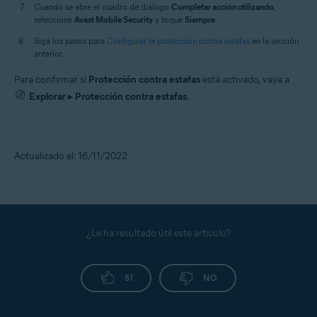
Cuando se abre el cuadro de diálogo
Completar acción utilizando
,
seleccione
Avast Mobile Security
y toque
Siempre
.
Siga los pasos para
Configurar la protección contra estafas
en la sección
anterior.
Para confirmar si
Protección contra estafas
está activado, vaya a
Explorar
▸
Protección contra estafas
.
Actualizado el: 16/11/2022
¿Le ha resultado útil este artículo?
SÍ
NO