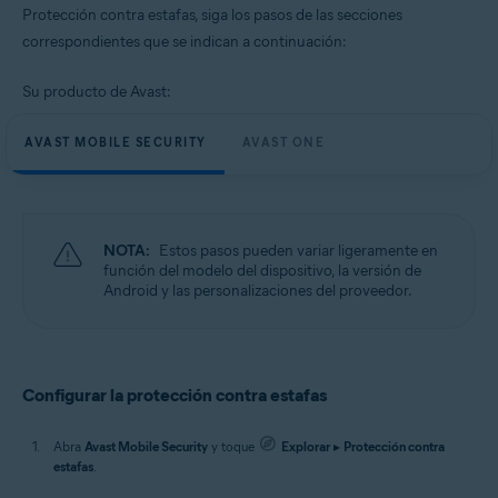
Protección contra estafas, siga los pasos de las secciones
correspondientes que se indican a continuación:
Sistemas operativos:
Google Android 9.0 (Pie, API 28) o posterior
Su producto de Avast:
AVAST MOBILE SECURITY
AVAST ONE
NOTA:
Estos pasos pueden variar ligeramente en
función del modelo del dispositivo, la versión de
Android y las personalizaciones del proveedor.
Configurar la protección contra estafas
Abra
Avast Mobile Security
y toque
Explorar
▸
Protección contra
estafas
.