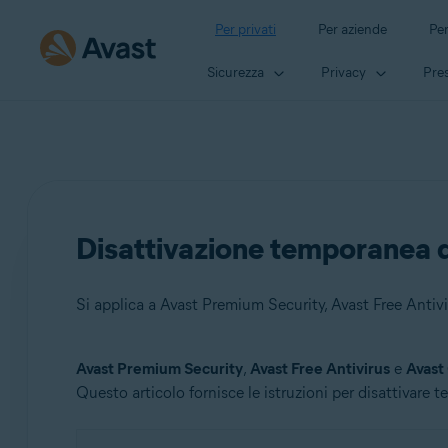
Per privati
Per aziende
Per
Sicurezza
Privacy
Pres
Disattivazione temporanea d
Si applica a Avast Premium Security, Avast Free Antiv
Avast Premium Security
,
Avast Free Antivirus
e
Avast
Prodotti:
Questo articolo fornisce le istruzioni per disattivare
Avast Premium Security
Avast Free Antivirus