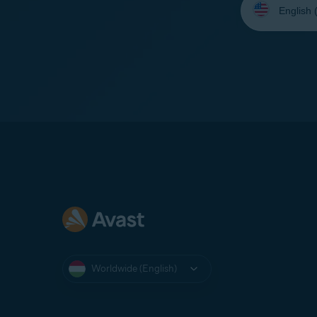
your
language:
Worldwide (English)