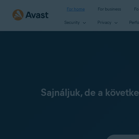
For home
For business
Fo
Security
Privacy
Perf
Sajnáljuk, de a követ
Select