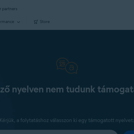
r partners
ormance
Store
kező nyelven nem tudunk támogatá
Kérjük, a folytatáshoz válasszon ki egy támogatott nyelvet