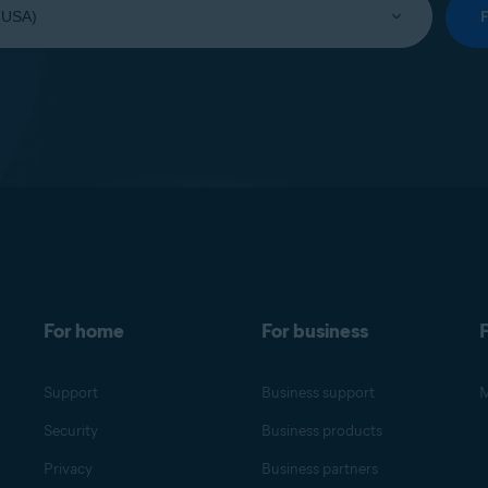
For home
For business
F
Support
Business support
M
Security
Business products
Privacy
Business partners