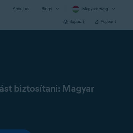
About us
Blogs
Magyarország
Support
Account
st biztosítani: Magyar
: