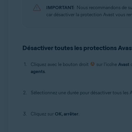
Avast One
IMPORTANT:
Nous recommandons de suivr
car désactiver la protection Avast vous re
Systèmes d'exploitation:
Windows
Désactiver toutes les protections Avas
Cliquez avec le bouton droit
sur l'icône
Avast
d
agents
.
Sélectionnez une durée pour désactiver tous les 
Cliquez sur
OK, arrêter
.