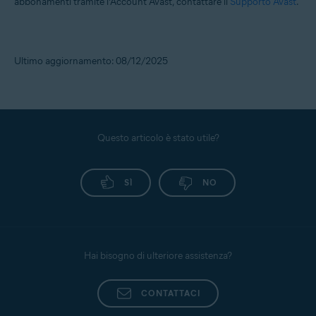
abbonamenti tramite l’Account Avast, contattare il
Supporto Avast
.
Ultimo aggiornamento: 08/12/2025
Questo articolo è stato utile?
SÌ
NO
Hai bisogno di ulteriore assistenza?
CONTATTACI