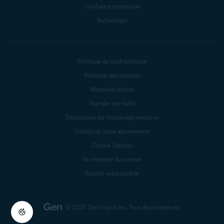
Confiance numérique
Technologie
Politique de confidentialité
Politique des produits
Mentions légales
Signaler une faille
Déclaration sur l’esclavage moderne
Détails de votre abonnement
Cookie Settings
Se rétracter du contrat
Résilier votre contrat
© 2025 Gen Digital Inc.
Tous droits réservés.