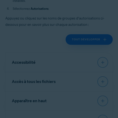
installées.
Sélectionnez
Autorisations
.
Appuyez ou cliquez sur les noms de groupes d’autorisations ci-
dessous pour en savoir plus sur chaque autorisation :
TOUT DÉVELOPPER
Accessibilité
Permet à
Défense du web
de scanner et d'analyser les
Accès à tous les fichiers
URL que vous visitez et de bloquer les données
dangereuses.
Permet de visualiser votre écran et d’afficher du
Permet à
Coffre-fort de photos
et à
Nettoyer les
Apparaître en haut
contenu sur d’autres applications.
fichiers indésirables
de lire, modifier et supprimer des
fichiers.
Permet d’interagir avec des applications en votre nom.