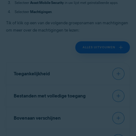
Selecteer
Avast Mobile Security
in uw lijst met geïnstalleerde apps.
Selecteer
Machtigingen
.
Tik of klik op een van de volgende groepsnamen van machtigingen
om meer over de machtigingen te lezen:
ALLES UITVOUWEN
Toegankelijkheid
Hiermee kan
Webbewaking
de URL's die u bezoekt
Bestanden met volledige toegang
scannen en analyseren, en gevaarlijke gegevens
blokkeren.
Maakt het mogelijk om uw scherm te bekijken en
Hiermee kunnen
Fotokluis
en
Overbodige bestanden
Bovenaan verschijnen
inhoud weer te geven via andere apps.
verwijderen
bestanden lezen, wijzigen en verwijderen.
Maakt interactie met apps namens u mogelijk.