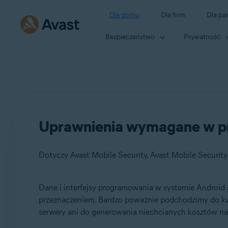
Dla domu
Dla firm
Dla pa
Bezpieczeństwo
Prywatność
Uprawnienia wymagane w prz
Dotyczy Avast Mobile Security, Avast Mobile Securit
Dane i interfejsy programowania w systemie Android 
Produkty:
przeznaczeniem. Bardzo poważnie podchodzimy do kw
serwery ani do generowania niechcianych kosztów na 
Avast Mobile Security
Avast Mobile Security Premium