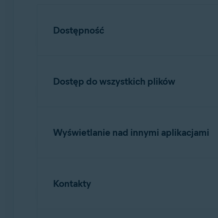
Dostępność
Umożliwia funkcji
Obrona WWW
skanowan
Dostęp do wszystkich plików
Umożliwia dostęp do podglądu ekranu i wyś
Umożliwia interakcję z aplikacjami w Twoi
Umożliwia
Skarbiec zdjęć
i
Wyczyść śmiec
Wyświetlanie nad innymi aplikacjami
Umożliwia
Blokadzie aplikacji
wyświetlanie
Kontakty