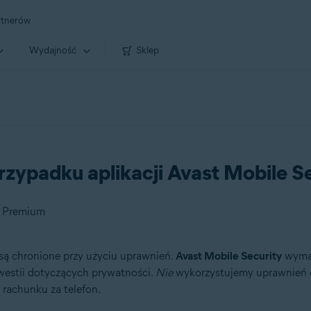
rtnerów
Wydajność
Sklep
ypadku aplikacji Avast Mobile Se
y Premium
są chronione przy użyciu uprawnień.
Avast Mobile Security
wymag
estii dotyczących prywatności.
Nie
wykorzystujemy uprawnień 
rachunku za telefon.