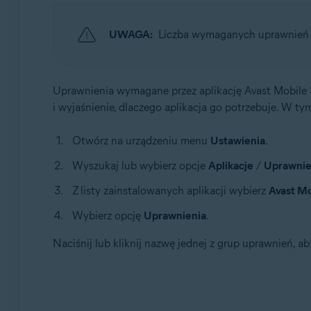
Systemy operacyjne:
UWAGA:
Liczba wymaganych uprawnień z
Android
Uprawnienia wymagane przez aplikację Avast Mobile Se
i wyjaśnienie, dlaczego aplikacja go potrzebuje. W t
Otwórz na urządzeniu menu
Ustawienia
.
Wyszukaj lub wybierz opcje
Aplikacje
/
Uprawnien
Z listy zainstalowanych aplikacji wybierz
Avast Mo
Wybierz opcję
Uprawnienia
.
Naciśnij lub kliknij nazwę jednej z grup uprawnień, 