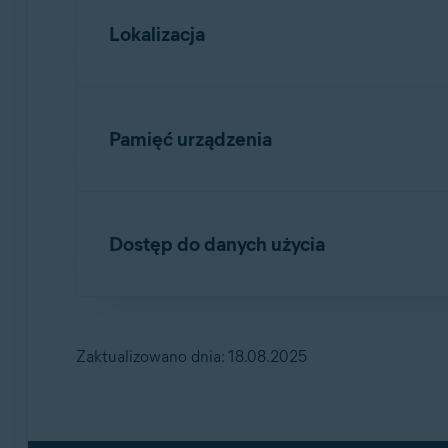
Umożliwia
Blokadzie aplikacji
przywrócenie
Lokalizacja
Umożliwia uzyskanie dostępu do danych ko
Umożliwia funkcji
Skanowanie Wi-Fi
identy
Pamięć urządzenia
Umożliwia uzyskiwanie dostępu do plików
Dostęp do danych użycia
Umożliwia usuwanie zpamięci złośliwego 
Umożliwia
Blokadzie aplikacji
wykrywanie o
Zaktualizowano dnia: 18.08.2025
Umożliwia dostęp do monitorowania użycia 
Umożliwia dostęp do informacji o usługod