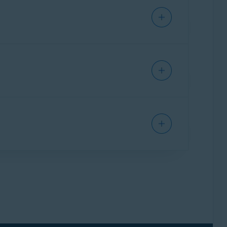
 użyciu konta Google.
grożeń.
tem zagrożeń bezpieczeństwa.
lokować.