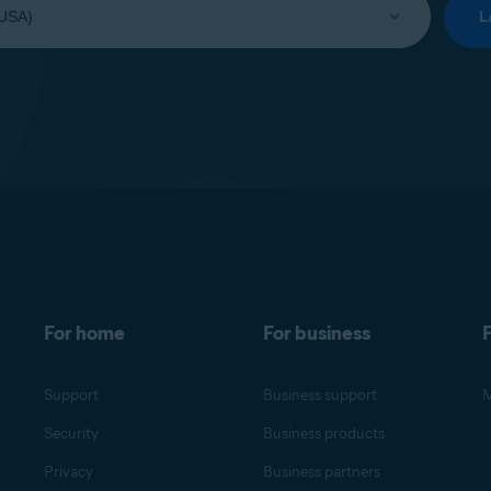
L
For home
For business
F
Support
Business support
M
Security
Business products
Privacy
Business partners