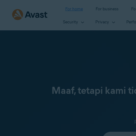
For home
For business
Fo
Security
Privacy
Perf
Maaf, tetapi kami 
Select