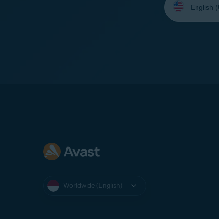
your
language:
Worldwide (English)