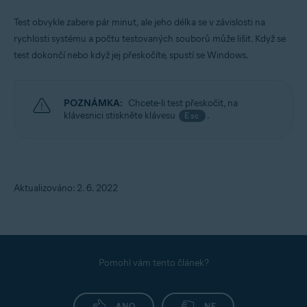
Test obvykle zabere pár minut, ale jeho délka se v závislosti na
rychlosti systému a počtu testovaných souborů může lišit. Když se
test dokončí nebo když jej přeskočíte, spustí se Windows.
POZNÁMKA:
Chcete-li test přeskočit, na
klávesnici stiskněte klávesu
.
Esc
Aktualizováno: 2. 6. 2022
Pomohl vám tento článek?
ANO
NE