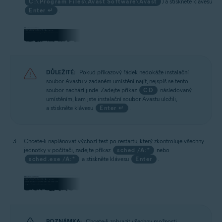
C:\Program Files\Avast Software\Avast
) a stiskněte klávesu
Enter ↵
.
DŮLEŽITÉ:
Pokud příkazový řádek nedokáže instalační
soubor Avastu v zadaném umístění najít, nejspíš se tento
soubor nachází jinde. Zadejte příkaz
CD
následovaný
umístěním, kam jste instalační soubor Avastu uložili,
a stiskněte klávesu
Enter ↵
.
Chcete-li naplánovat výchozí test po restartu, který zkontroluje všechny
jednotky v počítači, zadejte příkaz
sched /A:*
nebo
sched.exe /A:*
a stiskněte klávesu
Enter
.
POZNÁMKA:
Chcete-li zobrazit všechny možnosti