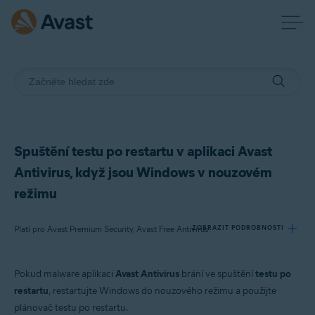
Spuštění testu po restartu v aplikaci Avast
Antivirus, když jsou Windows v nouzovém
režimu
Platí pro Avast Premium Security, Avast Free Antivirus
ZOBRAZIT PODROBNOSTI
Pokud malware aplikaci
Avast Antivirus
brání ve spuštění
testu po
Produkty:
restartu
, restartujte Windows do nouzového režimu a použijte
Avast Premium Security 21.x
plánovač testu po restartu.
Avast Free Antivirus 21.x