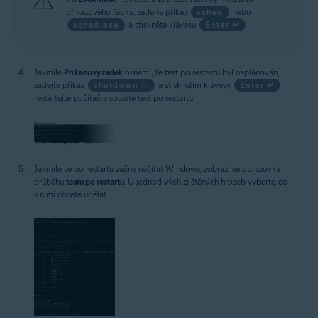
příkazového řádku, zadejte příkaz
sched
nebo
sched.exe
a stiskněte klávesu
Enter ↵
.
Jakmile
Příkazový řádek
oznámí, že test po restartu byl naplánován,
zadejte příkaz
shutdown /r
a stisknutím klávesy
Enter ↵
restartujte počítač a spusťte test po restartu.
Jakmile se po restartu začne načítat Windows, zobrazí se obrazovka
průběhu
testu po restartu
. U jednotlivých zjištěných hrozeb vyberte, co
s nimi chcete udělat.