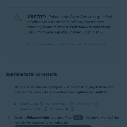
Operační systémy:
DŮLEŽITÉ:
Pokud máte Avast Antivirus spuštěný
Microsoft Windows 11 Home / Pro / Enterprise / Education
ve Windows v normálním režimu, spusťte test
Microsoft Windows 10 Home / Pro / Enterprise / Education – 32/64bitový
přímo výběrem možností
Ochrana
▸
Virové testy
.
Microsoft Windows 8.1 / Pro / Enterprise – 32/64bitový
Další informace najdete v následujícím článku:
Microsoft Windows 8 / Pro / Enterprise – 32/64bitový
Microsoft Windows 7 Home Basic / Home Premium / Professional /
Spuštění testu po restartu v aplikaci Avast Antivirus
Enterprise / Ultimate – Service Pack 1 s aktualizací Convenient Rollup
Update, 32/64bitový
Spuštění testu po restartu
Dle pokynů na stránkách podpory k Windows nebo jiných stránkách
restartujte Windows do
nouzového režimu s příkazovým řádkem
:
Windows 10
|
Windows 8/8.1
|
Windows 7
|
Windows Vista
|
Windows XP
Do okna
Příkazový řádek
zadejte příkaz
CD
následovaný umístěním
instalačního souboru Avastu (obvykle