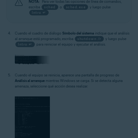
NOTA:
Para ver todas las opciones de línea de comandos,
escriba
sched
o
sched.exe
y luego pulse
Intro ↵
.
Cuando el cuadro de diálogo
Símbolo del sistema
indique que el análisis
al arranque está programado, escriba
shutdown /r
y luego pulse
Intro ↵
para reiniciar el equipo y ejecutar el análisis.
Cuando el equipo se reinicia, aparece una pantalla de progreso de
Análisis al arranque
mientras Windows se carga. Si se detecta alguna
amenaza, seleccione qué acción desea realizar.