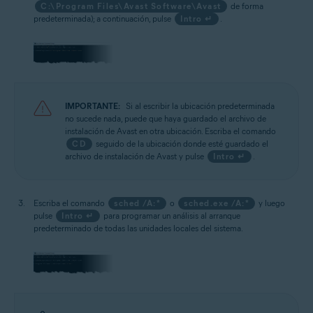
C:\Program Files\Avast Software\Avast
de forma
predeterminada); a continuación, pulse
Intro ↵
.
IMPORTANTE:
Si al escribir la ubicación predeterminada
no sucede nada, puede que haya guardado el archivo de
instalación de Avast en otra ubicación. Escriba el comando
CD
seguido de la ubicación donde esté guardado el
archivo de instalación de Avast y pulse
Intro ↵
.
Escriba el comando
sched /A:*
o
sched.exe /A:*
y luego
pulse
Intro ↵
para programar un análisis al arranque
predeterminado de todas las unidades locales del sistema.