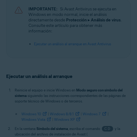
Sistemas operativos:
IMPORTANTE:
Si Avast Antivirus se ejecuta en
Microsoft Windows 11 Home/Pro/Enterprise/Education
Windows en modo normal, inicie el análisis
Microsoft Windows 10 Home/Pro/Enterprise/Education - 32 o 64 bits
directamente desde
Protección
▸
Análisis de virus
.
Microsoft Windows 8.1/Pro/Enterprise - 32 o 64 bits
Consulte este artículo para obtener más
Microsoft Windows 8/Pro/Enterprise - 32 o 64 bits
información:
Microsoft Windows 7 Home Basic/Home
Premium/Professional/Enterprise/Ultimate - Service Pack 1 con
Ejecutar un análisis al arranque en Avast Antivirus
Convenient Rollup Update, 32 o 64 bits
Ejecutar un análisis al arranque
Reinicie el equipo e inicie Windows en
Modo seguro con símbolo del
sistema
siguiendo las instrucciones correspondientes de las páginas de
soporte técnico de Windows o de terceros.
Windows 10
|
Windows 8/8.1
|
Windows 7
|
Windows Vista
|
Windows XP
En la ventana
Símbolo del sistema
, escriba el comando
CD
y la
ubicación del archivo de instalación de Avast (