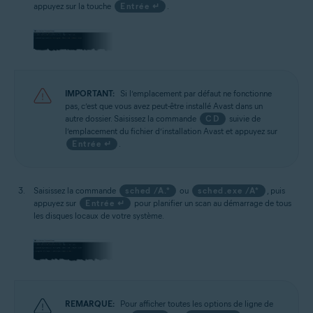
appuyez sur la touche
Entrée ↵
.
IMPORTANT:
Si l’emplacement par défaut ne fonctionne
pas, c’est que vous avez peut-être installé Avast dans un
autre dossier. Saisissez la commande
CD
suivie de
l’emplacement du fichier d’installation Avast et appuyez sur
Entrée ↵
.
Saisissez la commande
sched /A.*
ou
sched.exe /A*
, puis
appuyez sur
Entrée ↵
pour planifier un scan au démarrage de tous
les disques locaux de votre système.
REMARQUE:
Pour afficher toutes les options de ligne de