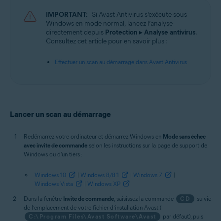
Systèmes d'exploitation:
IMPORTANT:
Si Avast Antivirus s’exécute sous
Microsoft Windows 11 Famille/Professionnel/Entreprise/Éducation
Windows en mode normal, lancez l’analyse
Microsoft Windows 10 Famille/Professionnel/Entreprise/
directement depuis
Protection
▸
Analyse antivirus
.
Éducation (32/64 bits)
Consultez cet article pour en savoir plus :
Microsoft Windows 8.1/Professionnel/Entreprise (32/64 bits)
Microsoft Windows 8/Professionnel/Entreprise (32/64 bits)
Effectuer un scan au démarrage dans Avast Antivirus
Microsoft Windows 7 Édition Familiale Basique/Édition Familiale
Premium/Professionnel/Entreprise/Édition Intégrale - Service Pack 1
avec mise à jour cumulative de commodité (32/64 bits)
Lancer un scan au démarrage
Redémarrez votre ordinateur et démarrez Windows en
Mode sans échec
avec invite de commande
selon les instructions sur la page de support de
Windows ou d'un tiers :
Windows 10
|
Windows 8/8.1
|
Windows 7
|
Windows Vista
|
Windows XP
Dans la fenêtre
Invite de commande
, saisissez la commande
CD
suivie
de l’emplacement de votre fichier d’installation Avast (
C:\Program Files\Avast Software\Avast
par défaut), puis