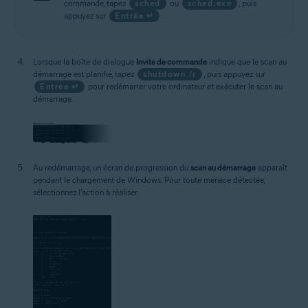
commande, tapez
sched
ou
sched.exe
, puis
appuyez sur
Entrée ↵
.
Lorsque la boîte de dialogue
Invite de commande
indique que le scan au
démarrage est planifié, tapez
shutdown /r
, puis appuyez sur
Entrée ↵
pour redémarrer votre ordinateur et exécuter le scan au
démarrage.
Au redémarrage, un écran de progression du
scan au démarrage
apparaît
pendant le chargement de Windows. Pour toute menace détectée,
sélectionnez l'action à réaliser.