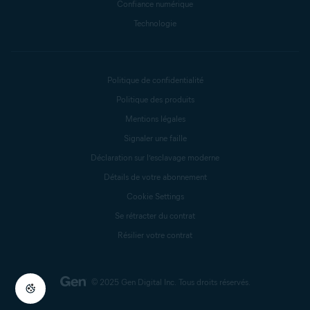
Confiance numérique
Technologie
Politique de confidentialité
Politique des produits
Mentions légales
Signaler une faille
Déclaration sur l’esclavage moderne
Détails de votre abonnement
Cookie Settings
Se rétracter du contrat
Résilier votre contrat
© 2025 Gen Digital Inc.
Tous droits réservés.