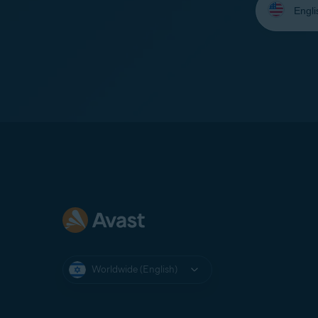
your
language:
Worldwide (English)