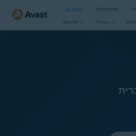
For home
For business
Fo
Security
Privacy
Perf
רית
Select