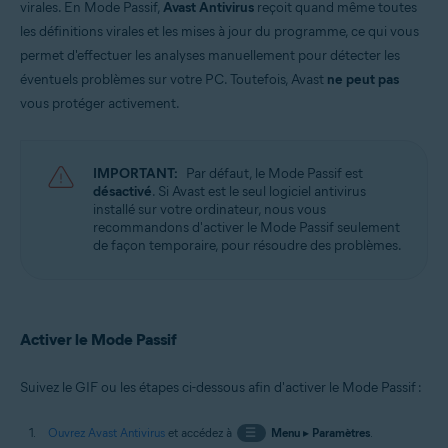
virales. En Mode Passif,
Avast Antivirus
reçoit quand même toutes
Systèmes d'exploitation:
les définitions virales et les mises à jour du programme, ce qui vous
Microsoft Windows 11 Famille/Pro/Entreprise/Éducation
permet d'effectuer les analyses manuellement pour détecter les
Microsoft Windows 10 Famille/Pro/Entreprise/Éducation (32/64 bits)
Microsoft Windows 8.1/Professionnel/Entreprise (32/64 bits)
éventuels problèmes sur votre PC. Toutefois, Avast
ne peut pas
Microsoft Windows 8/Professionnel/Entreprise (32/64 bits)
vous protéger activement.
Microsoft Windows 7 Édition Familiale Basique/Édition Familiale
Premium/Professionnel/Entreprise/Édition Intégrale - Service Pack 1
avec mise à jour cumulative de commodité (32/64 bits)
IMPORTANT:
Par défaut, le Mode Passif est
désactivé
. Si Avast est le seul logiciel antivirus
installé sur votre ordinateur, nous vous
recommandons d'activer le Mode Passif seulement
de façon temporaire, pour résoudre des problèmes.
Activer le Mode Passif
Suivez le GIF ou les étapes ci-dessous afin d'activer le Mode Passif :
Ouvrez Avast Antivirus
et accédez à
☰
Menu
▸
Paramètres
.