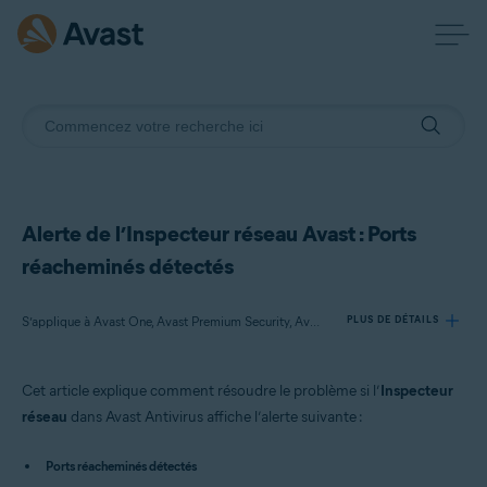
Alerte de l’Inspecteur réseau Avast : Ports
réacheminés détectés
S’applique à Avast One, Avast Premium Security, Avast Antivirus Gratuit
PLUS DE DÉTAILS
Cet article explique comment résoudre le problème si l’
Inspecteur
Produits:
réseau
dans Avast Antivirus affiche l’alerte suivante :
Avast One
Avast Premium Security
Ports réacheminés détectés
Avast Antivirus Gratuit