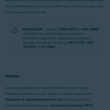
connecter au PC affecté et d'installer un malware soit en exploitant
des vulnérabilités connues, soit en devinant votre mot de passe par
une attaque par force brute.
REMARQUE:
Les ports
3389 (RDP)
et
445 (SMB)
sont parmi les ports les plus couramment
transférés. Cependant, l'alerte peut également
signaler d'autres ports, tels que
80 (HTTP), 443
(HTTPS)
ou
22 (SSH)
.
Solution
vous devez désactiver le réacheminement de port via les
paramètres de votre routeur. Suivez les étapes de la section
Désactiver le réacheminement de port
ci-dessous. Sinon,
consultez les instructions pour
désactiver la fonction UPnP